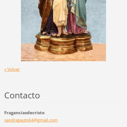
« Volver
Contacto
Fraganciasdecristo
sandraga
uto64@gm
ail.com