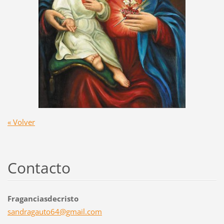
« Volver
Contacto
Fraganciasdecristo
sandraga
uto64@gm
ail.com