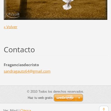
« Volver
Contacto
Fraganciasdecristo
sandraga
uto64@gm
ail.com
© 2010 Todos los derechos reservados.
Haz tu web gratis
Ver:
Móvil
|
Clásica