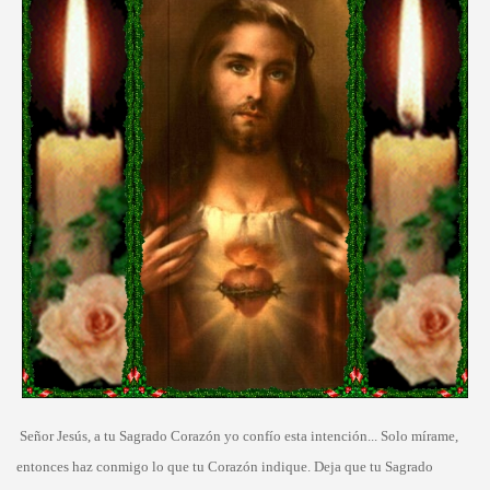
Señor Jesús, a tu Sagrado Corazón yo confío esta intención... Solo mírame,
entonces haz conmigo lo que tu Corazón indique. Deja que tu Sagrado