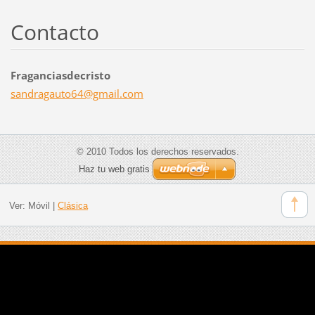
Contacto
Fraganciasdecristo
sandraga
uto64@gm
ail.com
© 2010 Todos los derechos reservados.
Haz tu web gratis
Ver:
Móvil
|
Clásica