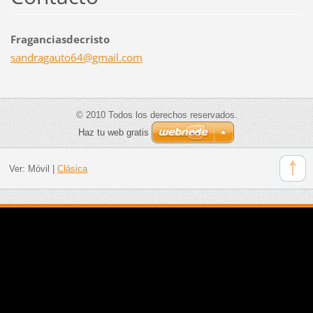
Fraganciasdecristo
sandraga
uto64@gm
ail.com
© 2010 Todos los derechos reservados.
Haz tu web gratis
Ver:
Móvil
|
Clásica