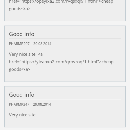
href="https://opeyixa2.com/rvqsxqx/1.html">cheap
goods</a>
Good info
PHARMB207
30.08.2014
Very nice site! <a
href="https://yieapxo2.com/qrovroq/1.html">cheap
goods</a>
Good info
PHARMK347
29.08.2014
Very nice site!