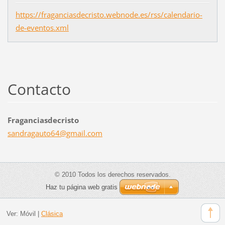
https://fraganciasdecristo.webnode.es/rss/calendario-
de-eventos.xml
Contacto
Fraganciasdecristo
sandraga
uto64@gm
ail.com
© 2010 Todos los derechos reservados.
Haz tu página web gratis
Ver:
Móvil
|
Clásica