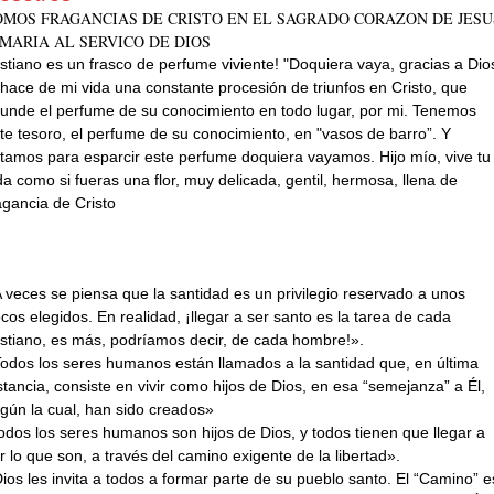
OMOS FRAGANCIAS DE CRISTO EN EL SAGRADO CORAZON DE JESU
 MARIA AL SERVICO DE DIOS
istiano es un frasco de perfume viviente! "Doquiera vaya, gracias a Dio
 hace de mi vida una constante procesión de triunfos en Cristo, que
funde el perfume de su conocimiento en todo lugar, por mi. Tenemos
te tesoro, el perfume de su conocimiento, en "vasos de barro”. Y
tamos para esparcir este perfume doquiera vayamos. Hijo mío, vive tu
da como si fueras una flor, muy delicada, gentil, hermosa, llena de
agancia de Cristo
 veces se piensa que la santidad es un privilegio reservado a unos
cos elegidos. En realidad, ¡llegar a ser santo es la tarea de cada
istiano, es más, podríamos decir, de cada hombre!».
odos los seres humanos están llamados a la santidad que, en última
stancia, consiste en vivir como hijos de Dios, en esa “semejanza” a Él,
gún la cual, han sido creados»
odos los seres humanos son hijos de Dios, y todos tienen que llegar a
r lo que son, a través del camino exigente de la libertad».
ios les invita a todos a formar parte de su pueblo santo. El “Camino” e