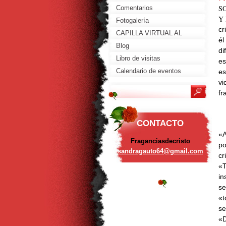
S
Comentarios
Y
Fotogalería
cr
CAPILLA VIRTUAL AL
él
SAGRADO CORAZON DE
Blog
di
MARIA
Libro de visitas
es
Calendario de eventos
es
vi
fr
CONTACTO
«A
Fraganciasdecristo
po
sandraga
uto64@gm
ail.com
cr
«T
in
se
«t
se
«D