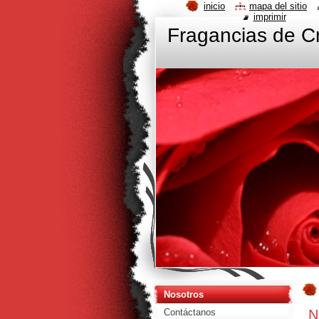
inicio
mapa del sitio
imprimir
Fragancias de Cr
Nosotros
N
Contáctanos