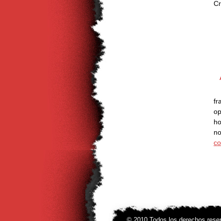
Cr
A
Fr
fr
op
ho
no
co
© 2010 Todos los derechos rese